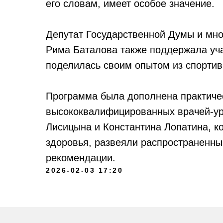
его словам, имеет особое значение.
Депутат Государственной Думы и мн
Рима Баталова также поддержала уча
поделилась своим опытом из спортив
Программа была дополнена практичес
высококвалифицированных врачей-уро
Лисицына и Константина Лопатина, к
здоровья, развеяли распространенны
рекомендации.
Контактные данные
2026-02-03 17:20
Контакты и мессенджеры
8 (495) 489-92-92