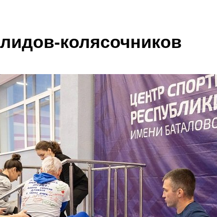
Блог
тавка
Услуги
Отзывы
Контакты
Написать в MA
алидов-колясочников