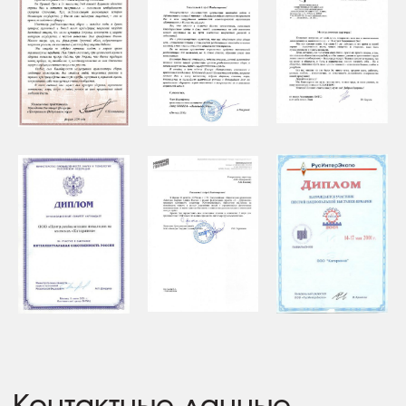
127560, Россия, Москва,
ул. Конёнкова, дом 14,
помещение 5/1
Политика в отношении обработки персональных данных
Политика конфиденциальности персональных данных
посетителей сайта
Пользовательское соглашение
Согласие пользователя сайта на обработку персональных
данных
Согласие на получение рекламно-информационных
материалов
Сайт разработан
MAJIX.RU