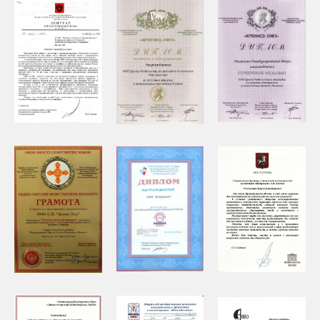
Электронная почта
info@katarzyna.ru
Координаты
55.893902, 37.611772
Социальные сети