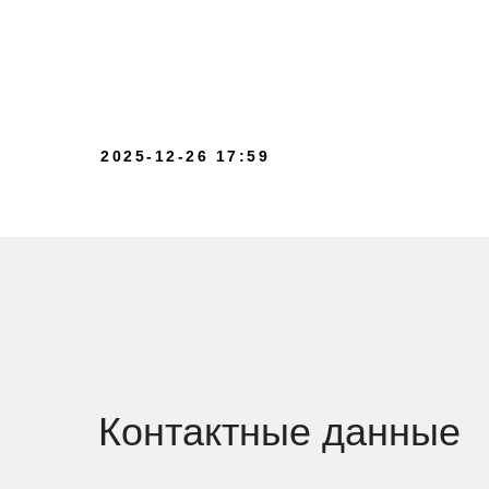
Контактные данные
2025-12-26 17:59
Контакты и мессенджеры
8 (495) 489-92-92
8 (915) 112-14-53
Электронная почта
info@katarzyna.ru
Координаты
55.893902, 37.611772
Социальные сети