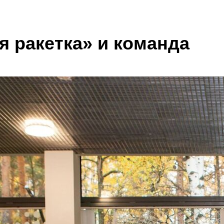
Блог
тавка
Услуги
Отзывы
Контакты
Написать в MA
я ракетка» и команда