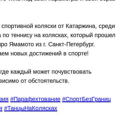
спортивной коляски от Катаржина, среди
а по теннису на колясках, который прошел
ро Ямамото из г. Санкт-Петербург.
аем новых достижений в спорте!
 где каждый может почувствовать
висимо от обстоятельств.
зия
#Парафехтование
#СпортБезГраниц
я
#ТанцыНаКолясках