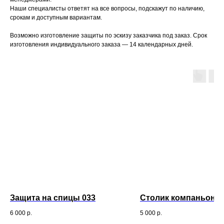
Наши специалисты ответят на все вопросы, подскажут по наличию,
срокам и доступным вариантам.
Возможно изготовление защиты по эскизу заказчика под заказ. Срок
изготовления индивидуального заказа — 14 календарных дней.
Контактные данные
Контакты и мессенджеры
8 (495) 489-92-92
8 (915) 112-14-53
Защита на спицы 033
Столик компаньон
Электронная почта
info@katarzyna.ru
6 000
р.
5 000
р.
Координаты