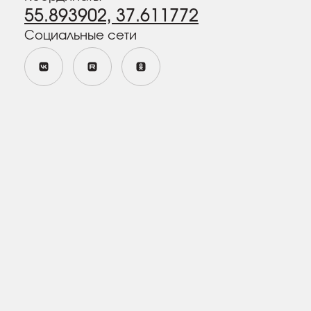
ул. Конёнкова, дом 14,
помещение 5/1
Политика в отношении обработки персональных данных
Политика конфиденциальности персональных данных
посетителей сайта
Пользовательское соглашение
Согласие пользователя сайта на обработку персональных
данных
Согласие на получение рекламно-информационных
материалов
Сайт разработан
MAJIX.RU