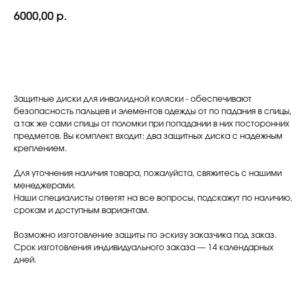
6000,00
р.
ЗАКАЗАТЬ В 1 КЛИК
Защитные диски для инвалидной коляски - обеспечивают
безопасность пальцев и элементов одежды от по падания в спицы,
а так же сами спицы от поломки при попадании в них посторонних
предметов. Вы комплект входит: два защитных диска с надежным
креплением.
Для уточнения наличия товара, пожалуйста, свяжитесь с нашими
менеджерами.
Контактные данные
Наши специалисты ответят на все вопросы, подскажут по наличию,
срокам и доступным вариантам.
Контакты и мессенджеры
Возможно изготовление защиты по эскизу заказчика под заказ.
8 (495) 489-92-92
Срок изготовления индивидуального заказа — 14 календарных
дней.
8 (915) 112-14-53