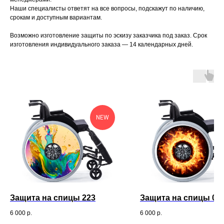
Наши специалисты ответят на все вопросы, подскажут по наличию,
срокам и доступным вариантам.
Возможно изготовление защиты по эскизу заказчика под заказ. Срок
изготовления индивидуального заказа — 14 календарных дней.
Контактные данные
NEW
Контакты и мессенджеры
8 (495) 489-92-92
8 (915) 112-14-53
Защита на спицы 223
Защита на спицы 00
Электронная почта
info@katarzyna.ru
6 000
р.
6 000
р.
Координаты