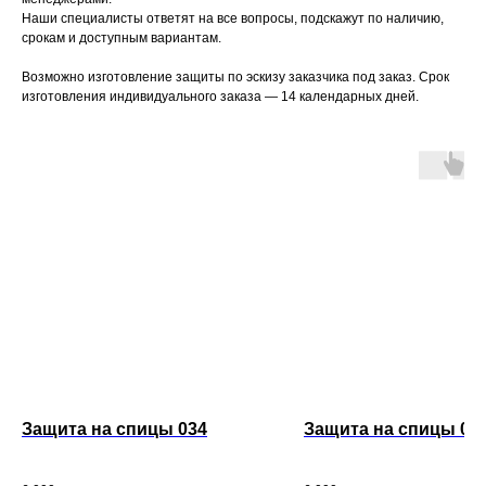
Наши специалисты ответят на все вопросы, подскажут по наличию,
срокам и доступным вариантам.
Возможно изготовление защиты по эскизу заказчика под заказ. Срок
изготовления индивидуального заказа — 14 календарных дней.
Контактные данные
Контакты и мессенджеры
8 (495) 489-92-92
8 (915) 112-14-53
Защита на спицы 034
Защита на спицы 01
Электронная почта
info@katarzyna.ru