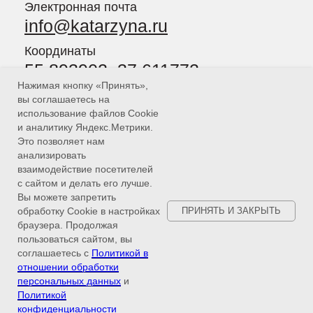
Политика в отношении обработки персональных данных
Политика конфиденциальности персональных данных
посетителей сайта
Пользовательское соглашение
Согласие пользователя сайта на обработку персональных
данных
Согласие на получение рекламно-информационных
Нажимая кнопку «Принять»,
материалов
вы соглашаетесь на
Сайт разработан
MAJIX.RU
использование файлов Cookie
и аналитику Яндекс.Метрики.
Это позволяет нам
анализировать
взаимодействие посетителей
с сайтом и делать его лучше.
Вы можете запретить
обработку Cookie в настройках
ПРИНЯТЬ И ЗАКРЫТЬ
браузера. Продолжая
пользоваться сайтом, вы
соглашаетесь с
Политикой в
отношении обработки
персональных данных
и
Политикой
конфиденциальности