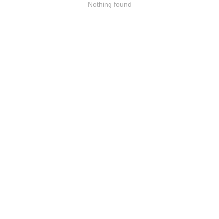
Nothing found
Контактные данные
Контакты и мессенджеры
8 (495) 489-92-92
8 (915) 112-14-53
Электронная почта
info@katarzyna.ru
Координаты